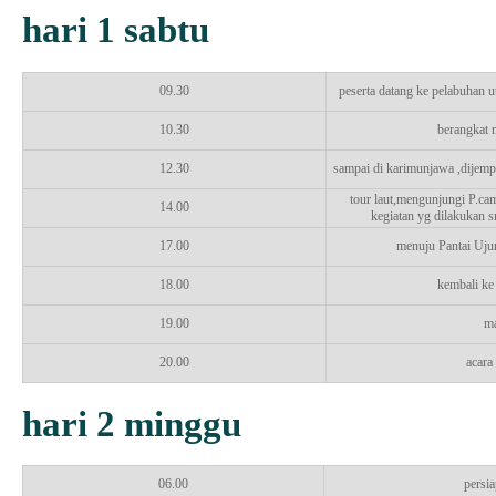
hari 1 sabtu
09.30
peserta datang ke pelabuhan u
10.30
berangkat 
12.30
sampai di karimunjawa ,dijemp
tour laut,mengunjungi P.cam
14.00
kegiatan yg dilakukan s
17.00
menuju Pantai Uju
18.00
kembali ke
19.00
m
20.00
acara 
hari 2 minggu
06.00
persia