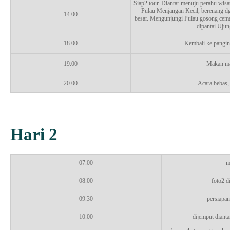
Siap2 tour. Diantar menuju perahu wisat
Pulau Menjangan Kecil, berenang dg
14.00
besar. Mengunjungi Pulau gosong cemar
dipantai Uju
18.00
Kembali ke pangin
19.00
Makan m
20.00
Acara bebas, 
Hari 2
07.00
m
08.00
foto2 d
09.30
persiapan
10.00
dijemput diant