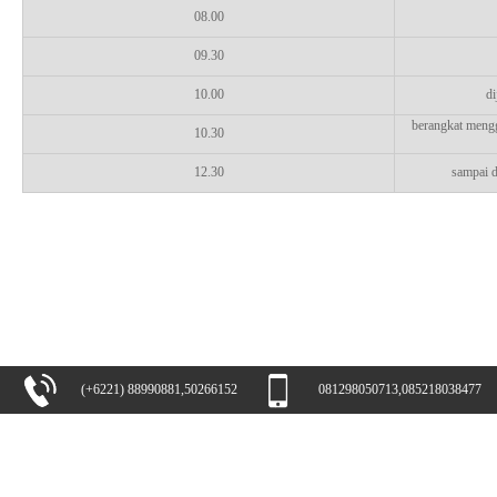
08.00
09.30
10.00
di
berangkat mengg
10.30
12.30
sampai d
(+6221) 88990881,50266152
081298050713,085218038477
OFFICE
Help
Jl Raya Tarumajaya No. 1A Pusaka
Cara Pembayaran