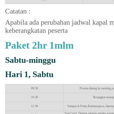
Catatan :
Apabila ada perubahan jadwal kapal m
keberangkatan peserta
Paket 2hr 1mlm
Sabtu-minggu
Hari 1, Sabtu
09.30
Peserta datang ke meeting p
10.30
Berangkat menuj
12.30
Sampai di Pulau Karimunjawa, dijemp
Siap2 tour. Diantar menuju perahu wisat