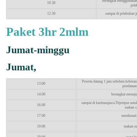
berangkat menggunakan 
10.30
pela
12.30
sampai di pelabuhan j
Paket 3hr 2mlm
Jumat-minggu
Jumat,
Peserta datang 1 jam sebelum keberan
13.00
pendataan
14.00
berangkat menuj
sampai di karimunjawa Dijemput untu
16.00
makan s
17.00
menikmati 
19.00
makan m