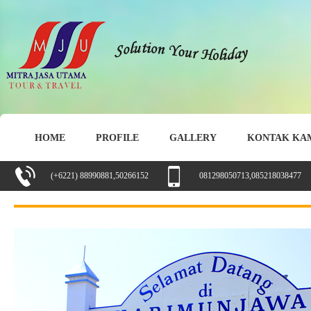
HOME
PROFILE
GALLERY
KONTAK KA
(+6221) 88990881,50266152
081298050713,085218038477