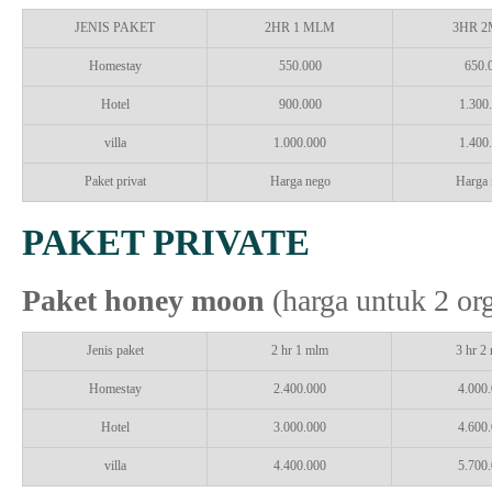
JENIS PAKET
2HR 1 MLM
3HR 
Homestay
550.000
650.
Hotel
900.000
1.300
villa
1.000.000
1.400
Paket privat
Harga nego
Harga 
PAKET PRIVATE
Paket honey moon
(harga untuk 2 or
Jenis paket
2 hr 1 mlm
3 hr 2
Homestay
2.400.000
4.000
Hotel
3.000.000
4.600
villa
4.400.000
5.700