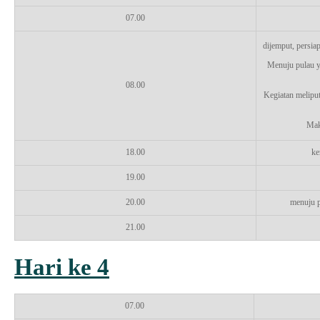
07.00
dijemput, persia
Menuju pulau yg
08.00
Kegiatan meliput
Mak
18.00
ke
19.00
20.00
menuju p
21.00
Hari ke 4
07.00