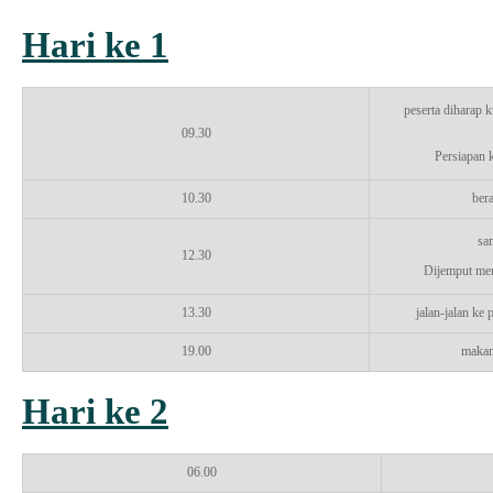
Hari ke 1
peserta diharap 
09.30
Persiapan 
10.30
ber
sa
12.30
Dijemput men
13.30
jalan-jalan ke
19.00
makan 
Hari ke 2
06.00