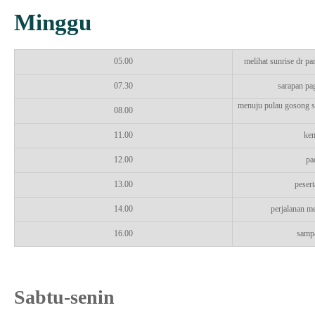
Minggu
05.00
melihat sunrise dr pa
07.30
sarapan pag
menuju pulau gosong se
08.00
11.00
kem
12.00
pa
13.00
pesert
14.00
perjalanan me
16.00
sampa
Sabtu-senin