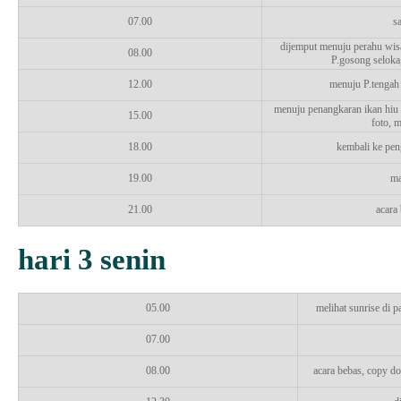
07.00
s
dijemput menuju perahu wisa
08.00
P.gosong seloka,
12.00
menuju P.tengah 
menuju penangkaran ikan hiu 
15.00
foto, 
18.00
kembali ke pen
19.00
ma
21.00
acara 
hari 3 senin
05.00
melihat sunrise di 
07.00
08.00
acara bebas, copy do