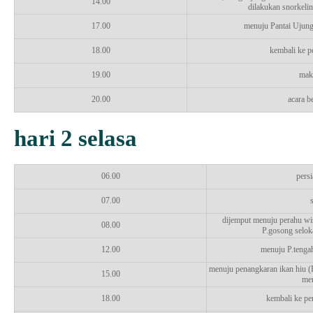
14.00
dilakukan snorkelin
17.00
menuju Pantai Ujung
18.00
kembali ke p
19.00
mak
20.00
acara be
hari 2 selasa
06.00
persi
07.00
dijemput menuju perahu wis
08.00
P.gosong seloka
12.00
menuju P.tengah
menuju penangkaran ikan hiu (P
15.00
men
18.00
kembali ke pe