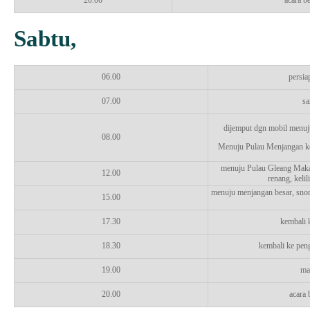
20.00
acara b
Sabtu,
06.00
persia
07.00
sa
dijemput dgn mobil menuju
08.00
Menuju Pulau Menjangan keci
menuju Pulau Gleang Maka
12.00
renang, kelil
menuju menjangan besar, sno
15.00
17.30
kembali 
18.30
kembali ke pen
19.00
ma
20.00
acara 