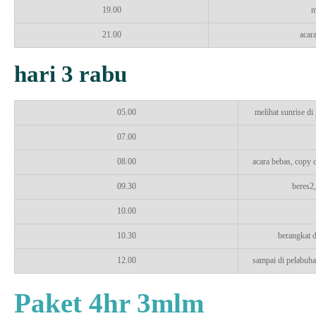
19.00
m
21.00
acara
hari 3 rabu
05.00
melihat sunrise di
07.00
08.00
acara bebas, copy 
09.30
beres2,
10.00
10.30
berangkat 
12.00
sampai di pelabuha
Paket 4hr 3mlm