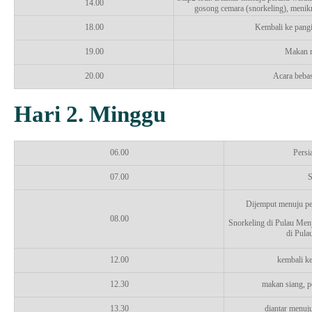
14.00
gosong cemara (snorkeling), menik
18.00
Kembali ke pangi
19.00
Makan 
20.00
Acara bebas,
Hari 2. Minggu
06.00
Persi
07.00
S
Dijemput menuju per
08.00
Snorkeling di Pulau Menj
di Pula
12.00
kembali ke
12.30
makan siang, p
13.30
diantar menuj