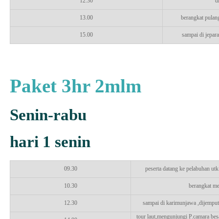
12.30
d
13.00
berangkat pulang
15.00
sampai di jepar
Paket 3hr 2mlm
Senin-rabu
hari 1 senin
09.30
peserta datang ke pelabuhan utk
10.30
berangkat m
12.30
sampai di karimunjawa ,dijemput
tour laut,mengunjungi P.camara besa