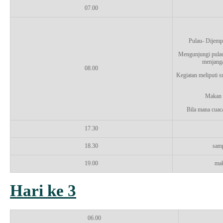
07.00
Pulau- Dijempu
Mengunjungi pulau
menjanga
08.00
Kegiatan meliputi sn
Makan s
Bila mana cuac
17.30
18.30
samp
19.00
mak
Hari ke 3
06.00