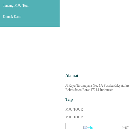
Tentang MJU Tour
Kontak Kami
Alamat
Jl Raya Tarumajaya No. 1A PusakaRakyat,Tar
BekasiJawa Barat 17214 Indonesia
Telp
MJU TOUR
MJU TOUR
(+62