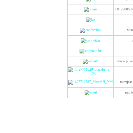
0812980507
wisa
w
www.pulau
mitrajas
mju.