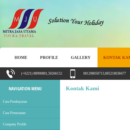
HOME
PROFILE
GALLERY
KONTAK KA
(+6221) 88990881,50266152
081298050713,085218038477
Kontak Kami
NAVIGATION MENU
Cara Pembayaran
Cara Pemesanan
Company Profile