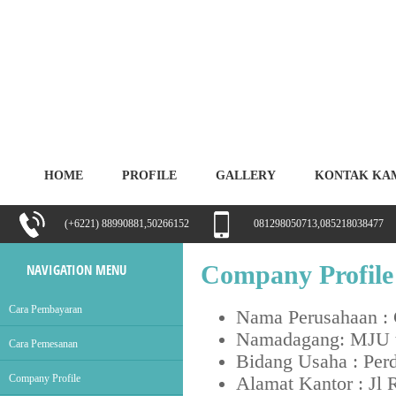
HOME
PROFILE
GALLERY
KONTAK KA
(+6221) 88990881,50266152
081298050713,085218038477
Company Profile
NAVIGATION MENU
Cara Pembayaran
Nama Perusahaan :
Namadagang: MJU t
Cara Pemesanan
Bidang Usaha : Pe
Company Profile
Alamat Kantor : Jl