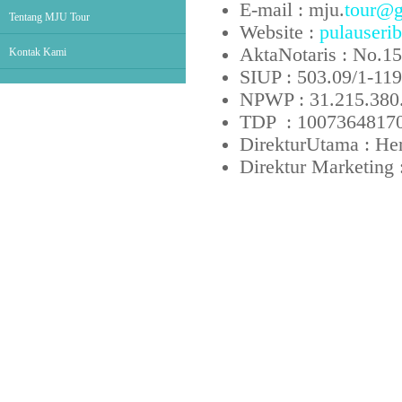
E-mail : mju.
tour@g
Tentang MJU Tour
Website :
pulauseri
AktaNotaris : No.1
Kontak Kami
SIUP : 503.09/1-11
NPWP : 31.215.380
TDP : 1007364817
DirekturUtama : He
Direktur Marketing 